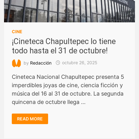
CINE
¡Cineteca Chapultepec lo tiene
todo hasta el 31 de octubre!
by
Redacción
octubre 26, 2025
Cineteca Nacional Chapultepec presenta 5
imperdibles joyas de cine, ciencia ficción y
música del 16 al 31 de octubre. La segunda
quincena de octubre llega …
¡CINETECA
READ MORE
CHAPULTEPEC
LO
TIENE
TODO
HASTA