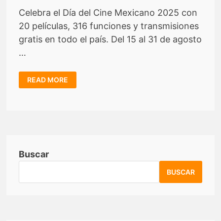
Celebra el Día del Cine Mexicano 2025 con
20 películas, 316 funciones y transmisiones
gratis en todo el país. Del 15 al 31 de agosto
…
¡VIVE
READ MORE
GRATIS
EL
TALENTO
DEL
CINE
MEXICANO!
Buscar
BUSCAR