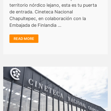
territorio nórdico lejano, esta es tu puerta
de entrada. Cineteca Nacional
Chapultepec, en colaboración con la
Embajada de Finlandia …
DESDE
READ MORE
FINLANDIA
CON
AMOR:
CINE
NÓRDICO
EN
CINETECA
CHAPULTEPEC