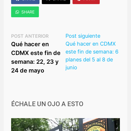
SHARE
Navegación
Post
Post
Post siguiente
POST ANTERIOR
anterior:
siguiente:
Qué hacer en
Qué hacer en CDMX
de
este fin de semana: 6
CDMX este fin de
entradas
planes del 5 al 8 de
semana: 22, 23 y
junio
24 de mayo
ÉCHALE UN OJO A ESTO