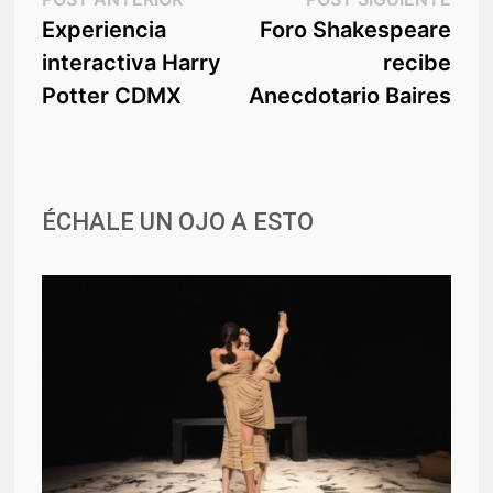
Navegación
anterior:
sigu
Experiencia
Foro Shakespeare
de
interactiva Harry
recibe
entradas
Potter CDMX
Anecdotario Baires
ÉCHALE UN OJO A ESTO