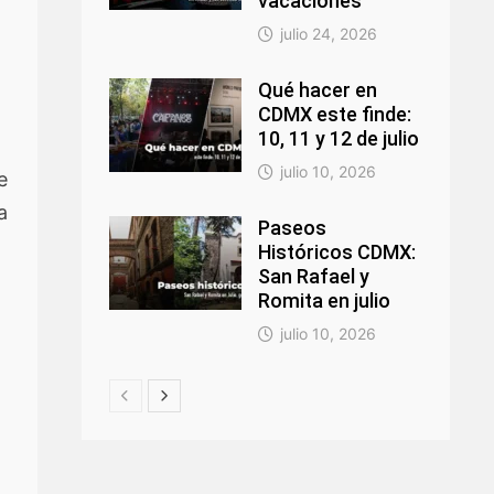
vacaciones
julio 24, 2026
Qué hacer en
CDMX este finde:
10, 11 y 12 de julio
julio 10, 2026
e
a
Paseos
Históricos CDMX:
San Rafael y
Romita en julio
julio 10, 2026