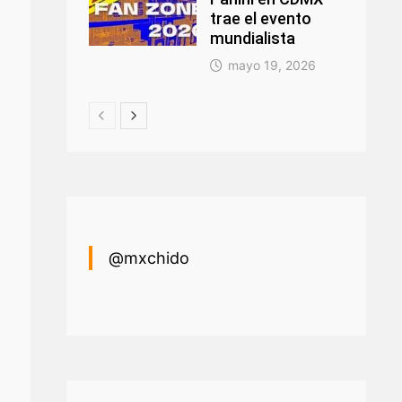
trae el evento
mundialista
mayo 19, 2026
@mxchido