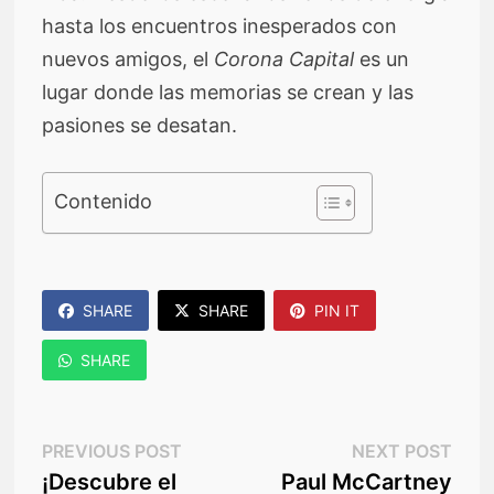
hasta los encuentros inesperados con
nuevos amigos, el
Corona Capital
es un
lugar donde las memorias se crean y las
pasiones se desatan.
Contenido
SHARE
SHARE
PIN IT
SHARE
Navegación
Previous
Nex
PREVIOUS POST
NEXT POST
post:
post
¡Descubre el
Paul McCartney