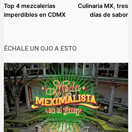
anterior:
s
Top 4 mezcalerías
Culinaria MX, tres
de
imperdibles en CDMX
días de sabor
entradas
ÉCHALE UN OJO A ESTO