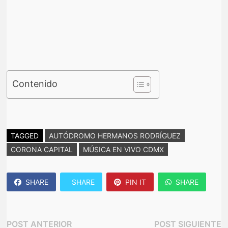
Contenido
TAGGED
AUTÓDROMO HERMANOS RODRÍGUEZ
CORONA CAPITAL
MÚSICA EN VIVO CDMX
SHARE
SHARE
PIN IT
SHARE
Navegación
Post
P
POST ANTERIOR
POST SIGUIENTE