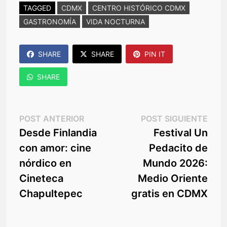
TAGGED
CDMX
CENTRO HISTÓRICO CDMX
GASTRONOMÍA
VIDA NOCTURNA
SHARE
SHARE
PIN IT
SHARE
Navegación
Post
Post
POST ANTERIOR
POST SIGUIENTE
anterior:
sigu
Desde Finlandia
Festival Un
de
con amor: cine
Pedacito de
entradas
nórdico en
Mundo 2026:
Cineteca
Medio Oriente
Chapultepec
gratis en CDMX