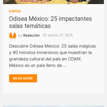
EXPOS
Odisea México: 25 impactantes
salas temáticas
by
Redacción
agosto 27, 2025
Descubre Odisea México: 25 salas mágicas
y 90 minutos inmersivos que muestran la
grandeza cultural del país en CDMX.
México es un país lleno de …
ODISEA
READ MORE
MÉXICO:
25
IMPACTANTES
SALAS
TEMÁTICAS