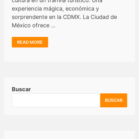
cultura en un tranvía turístico. Una
experiencia mágica, económica y
sorprendente en la CDMX. La Ciudad de
México ofrece …
¡TRANVÍA
READ MORE
EN
CDMX!
Buscar
BUSCAR