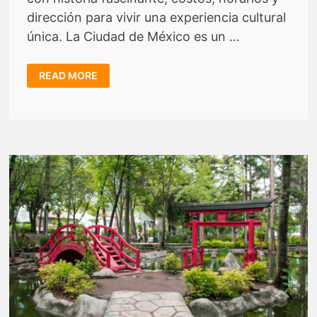
dirección para vivir una experiencia cultural
única. La Ciudad de México es un …
6
READ MORE
SITIOS
ARQUEOLÓGICOS
IMPERDIBLES
EN
CDMX