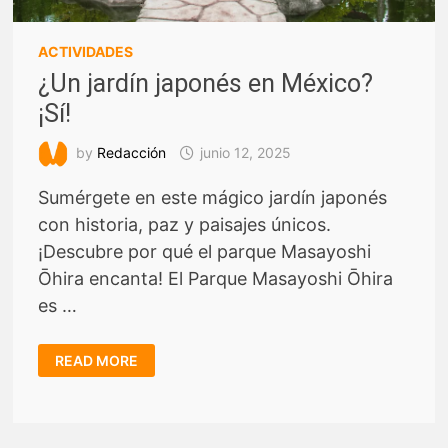
ACTIVIDADES
¿Un jardín japonés en México?
¡Sí!
by
Redacción
junio 12, 2025
Sumérgete en este mágico jardín japonés
con historia, paz y paisajes únicos.
¡Descubre por qué el parque Masayoshi
Ōhira encanta! El Parque Masayoshi Ōhira
es …
¿UN
READ MORE
JARDÍN
JAPONÉS
EN
MÉXICO?
¡SÍ!