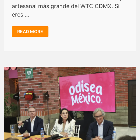
artesanal más grande del WTC CDMX. Si
eres …
LAS
READ MORE
MANOS
DEL
MUNDO
LLEGARÁ
EN
OCTUBRE