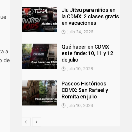
Jiu Jitsu para niños en
la CDMX: 2 clases gratis
que
en vacaciones
julio 24, 2026
Qué hacer en CDMX
ta a
este finde: 10, 11 y 12
de julio
o de
julio 10, 2026
Paseos Históricos
CDMX: San Rafael y
Romita en julio
julio 10, 2026