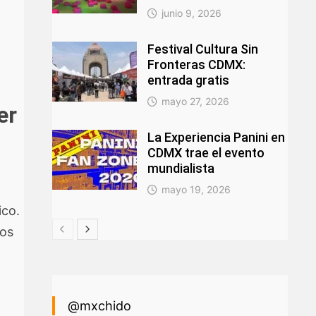
junio 9, 2026
Festival Cultura Sin
Fronteras CDMX:
entrada gratis
mayo 27, 2026
er
La Experiencia Panini en
CDMX trae el evento
mundialista
mayo 19, 2026
ico.
los
@mxchido