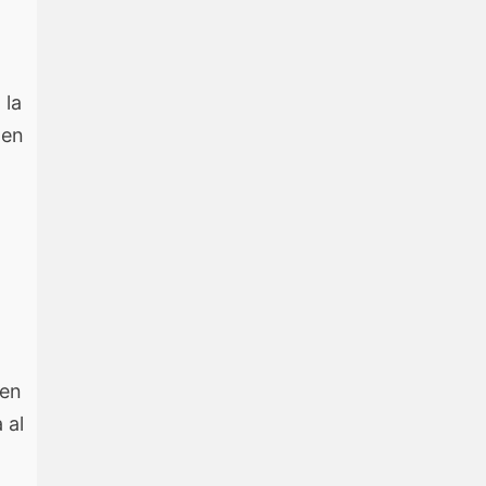
 la
 en
 en
 al