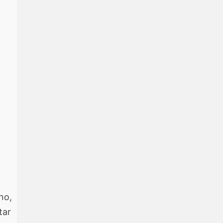
no,
tar