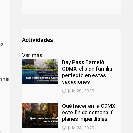
Actividades
ez
Ver más
Day Pass Barceló
CDMX: el plan familiar
perfecto en estas
nnis
vacaciones
julio 29, 2026
Qué hacer en la CDMX
este fin de semana: 6
planes imperdibles
julio 24, 2026
r