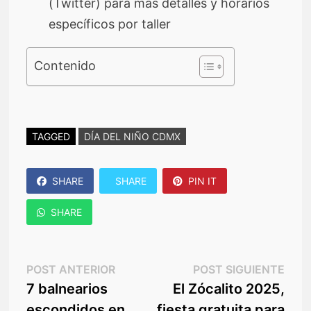
(Twitter) para más detalles y horarios
específicos por taller
Contenido
TAGGED
DÍA DEL NIÑO CDMX
SHARE
SHARE
PIN IT
SHARE
Navegación
Post
Post
POST ANTERIOR
POST SIGUIENTE
anterior:
sigu
7 balnearios
El Zócalito 2025,
de
escondidos en
fiesta gratuita para