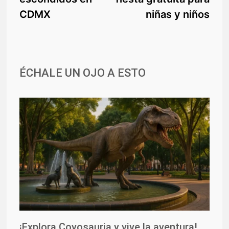
entradas
CDMX
niñas y niños
ÉCHALE UN OJO A ESTO
¡Explora Coyosauria y vive la aventura!