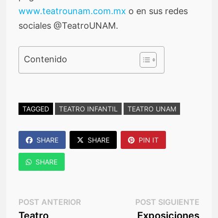
www.teatrounam.com.mx
o en sus redes
sociales @TeatroUNAM.
Contenido
TAGGED
TEATRO INFANTIL
TEATRO UNAM
SHARE
SHARE
PIN IT
SHARE
Navegación
Post
Post
POST ANTERIOR
POST SIGUIENTE
anterior:
sigu
Teatro
Exposiciones