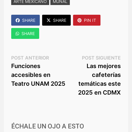
ARTE MEXICANO
MUNAL
SHARE
SHARE
PIN IT
SHARE
Navegación
Post
Post
POST ANTERIOR
POST SIGUIENTE
anterior:
sigu
Funciones
Las mejores
de
accesibles en
cafeterías
entradas
Teatro UNAM 2025
temáticas este
2025 en CDMX
ÉCHALE UN OJO A ESTO