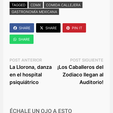
TAGGED
CDMX
COMIDA CALLEJERA
GASTRONOMÍA MEXICANA
SHARE
SHARE
PIN IT
SHARE
Navegación
Post
Post
POST ANTERIOR
POST SIGUIENTE
anterior:
sigu
La Llorona, danza
¡Los Caballeros del
de
en el hospital
Zodiaco llegan al
entradas
psiquiátrico
Auditorio!
ÉCHALE UN OJO A ESTO